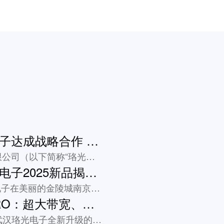
珞光电子与华用电子达成战略合作 共拓软件无线电教育市场
近日，武汉珞光电子有限公司（以下简称“珞光电子”）与上海华用...
「直击现场」珞光电子2025新品揭晓：Luowave系列新品以硬核技术重塑行业标杆
2025年6月27日，珞光电子在美丽的金陵城南京举办2025...
Luowave X440 PRO：超大带宽、多通道相参同步的旗舰型软件无线电设备
Luowave X440 PRO是武汉珞光电子全新升级的高性...