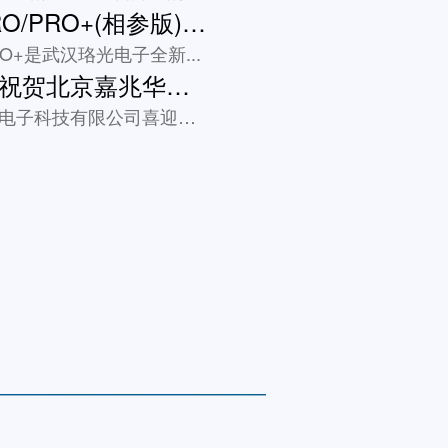
Luowave X410 PRO/PRO+(相参版)：宽频段、大带宽、多通道的4×4高性能软件无线电设备
/PRO+是武汉珞光电子全新...
武汉珞光电子诚挚祝贺北京嘉兆华明乔迁志庆
5月21日，北京嘉兆华明电子科技有限公司喜迎乔迁之喜，正式入...