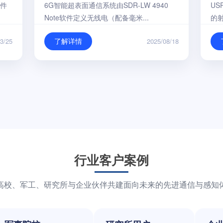
硬件
6G智能超表面通信系统由SDR-LW 4940
US
Note软件定义无线电（配备毫米...
的射
了解详情
3/25
2025/08/18
行业客户案例
高校、军工、研究所与企业伙伴共建面向未来的先进通信与感知