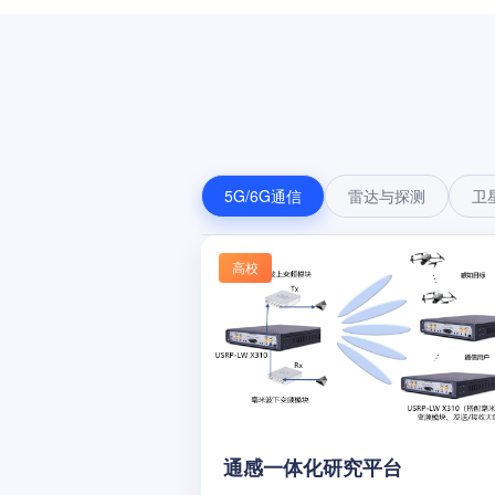
5G/6G通信
雷达与探测
卫
高校
通感一体化研究平台