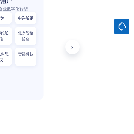
业用户
企业数字化转型
华为
中兴通讯
博伦通
北京智格
信
拾创
>
电科思
智链科技
仪