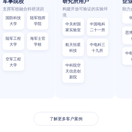
军事院校
研究所用户
企
支撑军校融合科研演训
构建开放可验证的实验环
助力
境
国防科技
陆军指挥
大学
学院
中关村国
中国电科
家实验室
二十一所
思
陆军工程
海军士官
大学
学校
航天恒星
中电科三
科技
十九所
中
空军工程
大学
中科院空
天信息创
新院
了解更多客户案例